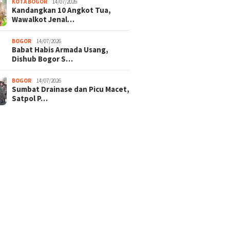
KOTA BOGOR
14/07/2026
Kandangkan 10 Angkot Tua,
Wawalkot Jenal…
BOGOR
14/07/2026
Babat Habis Armada Usang,
Dishub Bogor S…
BOGOR
14/07/2026
Sumbat Drainase dan Picu Macet,
Satpol P…