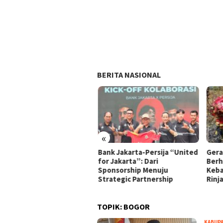
BERITA NASIONAL
«
kjakarta.co.id Jadi Wajah
Bank Jakarta-Persija “United
Gera
ital Baru Bank Jakarta,
for Jakarta”: Dari
Berh
ih Modern dan Dekat
Sponsorship Menuju
Keba
ngan Nasabah
Strategic Partnership
Rinja
TOPIK:
BOGOR
KABUP