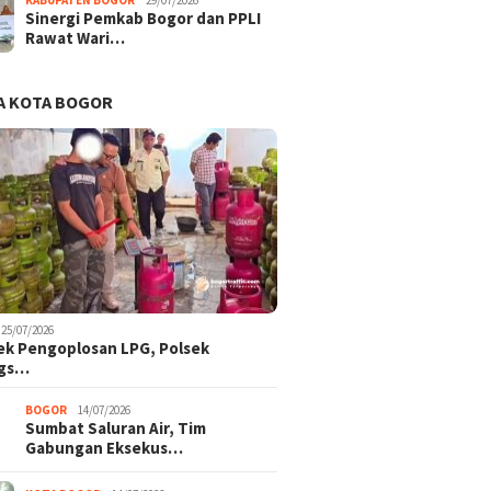
Sinergi Pemkab Bogor dan PPLI
Rawat Wari…
A KOTA BOGOR
25/07/2026
k Pengoplosan LPG, Polsek
ngs…
BOGOR
14/07/2026
Sumbat Saluran Air, Tim
Gabungan Eksekus…