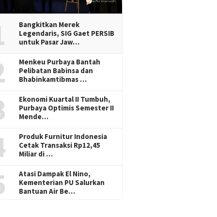
1
Bangkitkan Merek
Legendaris, SIG Gaet PERSIB
untuk Pasar Jaw…
2
Menkeu Purbaya Bantah
Pelibatan Babinsa dan
Bhabinkamtibmas …
3
Ekonomi Kuartal II Tumbuh,
Purbaya Optimis Semester II
Mende…
4
Produk Furnitur Indonesia
Cetak Transaksi Rp12,45
ah Presiden Prabowo:
Gaet AFPI, PWI Dorong Pers
Kemban
Miliar di …
a Serap Aspirasi
Jadi Garda Terdepan Edukasi
Kemenhu
 Terdampak
Publik Lawan Pinjol Ilegal
Diplomas
5
Atasi Dampak El Nino,
maran Montara
Kementerian PU Salurkan
Bantuan Air Be…