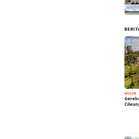
BERIT
BOGOR
Gerebe
Cileu