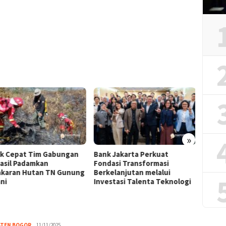
»
k Cepat Tim Gabungan
Bank Jakarta Perkuat
Perint
asil Padamkan
Fondasi Transformasi
Purbay
karan Hutan TN Gunung
Berkelanjutan melalui
Warga
ni
Investasi Talenta Teknologi
Pence
ATEN BOGOR
Redaksi
11/11/2025