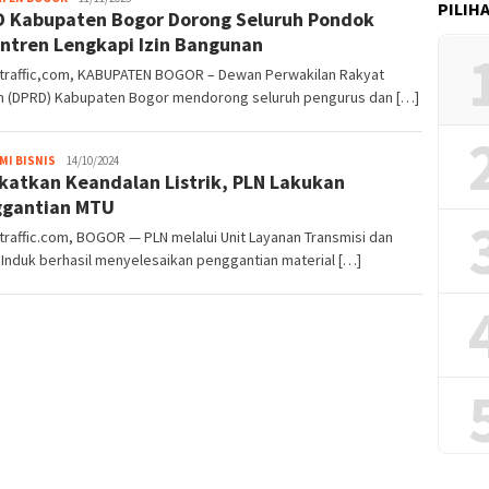
PILIH
 Kabupaten Bogor Dorong Seluruh Pondok
Bogor
Traffic
ntren Lengkapi Izin Bangunan
traffic,com, KABUPATEN BOGOR – Dewan Perwakilan Rakyat
h (DPRD) Kabupaten Bogor mendorong seluruh pengurus dan […]
MI BISNIS
M
14/10/2024
katkan Keandalan Listrik, PLN Lakukan
Rizki
Pratama
ggantian MTU
raffic.com, BOGOR — PLN melalui Unit Layanan Transmisi dan
Induk berhasil menyelesaikan penggantian material […]