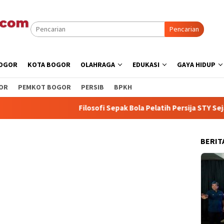
Pencarian
BOGOR
KOTA BOGOR
OLAHRAGA
EDUKASI
GAYA HIDUP
OR
PEMKOT BOGOR
PERSIB
BPKH
Filosofi Sepak Bola Pelatih Persija STY Sejalan deng
BERIT