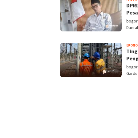
DPRD
Pesa
bogor
Daera
EKONO
Ting
Pen
bogort
Gardu 