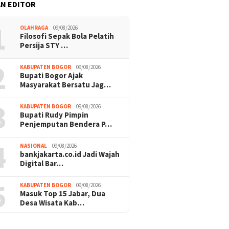
AN EDITOR
1
OLAHRAGA
09/08/2026
Filosofi Sepak Bola Pelatih
Persija STY …
2
KABUPATEN BOGOR
09/08/2026
Bupati Bogor Ajak
Masyarakat Bersatu Jag…
3
KABUPATEN BOGOR
09/08/2026
Bupati Rudy Pimpin
Penjemputan Bendera P…
4
NASIONAL
09/08/2026
bankjakarta.co.id Jadi Wajah
Digital Bar…
5
KABUPATEN BOGOR
09/08/2026
​Masuk Top 15 Jabar, Dua
Desa Wisata Kab…